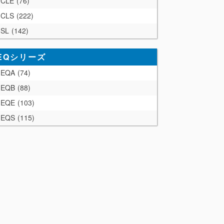
CLE
76
CLS
222
SL
142
EQシリーズ
EQA
74
EQB
88
EQE
103
EQS
115