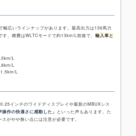
ボまで幅広いラインナップがあります。最高出力は136馬力
す。燃費はWLTCモードで約13km/L前後で、
輸入車と
5km/L
8km/L
.5km/L
0.25インチのワイドディスプレイや最新のMBUXシス
声操作の快適さに感動した」
といった声もあります。た
ースがやや狭い点には注意が必要です。