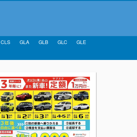
CLS
GLA
GLB
GLC
GLE