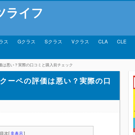
ツライフ
ラス
Gクラス
Sクラス
Vクラス
CLA
CLE
評価は悪い？実際の口コミと購入前チェック
Aクーペの評価は悪い？実際の口
目次
[
非表示
]