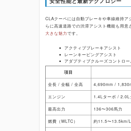
安全性能と最新テクノロジー
CLAクーペには自動ブレーキや車線維持
らに高速道路での渋滞アシスト機能も用意
大きな魅力
です。
アクティブブレーキアシスト
レーンキーピングアシスト
アダプティブクルーズコントロー
項目
全長 / 全幅 / 全高
4,690mm / 1,83
エンジン
1.4Lターボ / 2.0
最高出力
136〜306馬力
燃費（WLTC）
約11.5〜13.5km/