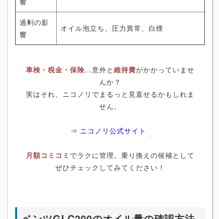
響
過剰の影
オイル泡立ち、圧力異常、白煙
響
車検・税金・保険
…意外と
維持費
がかかっていませ
んか？
実はそれ、ニコノリでまるっと見直せるかもしれま
せん。
⇒ ニコノリ公式サイト
月額コミコミ
でラクに管理。乗り換えの候補として
ぜひチェックしてみてください！
ベンツGLC200のオイル量の確認方法