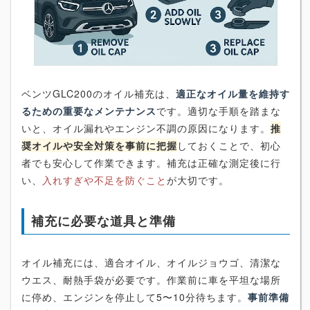
ベンツGLC200のオイル補充は、
適正なオイル量を維持す
るための重要なメンテナンス
です。適切な手順を踏まな
いと、オイル漏れやエンジン不調の原因になります。
推
奨オイルや安全対策を事前に把握
しておくことで、初心
者でも安心して作業できます。補充は正確な測定後に行
い、
入れすぎや不足を防ぐこと
が大切です。
補充に必要な道具と準備
オイル補充には、適合オイル、オイルジョウゴ、清潔な
ウエス、耐熱手袋が必要です。作業前に車を平坦な場所
に停め、エンジンを停止して5〜10分待ちます。
事前準備