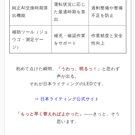
運転状況に応じ
純正AI交換時期算
過剰整備や整備
た最適時期を算
出機能
不足を防止
出
補助ツール（ジョ
補充・確認作業
作業精度と安全
ウゴ・測定ゲー
をサポート
性向上
ジ）
初めて点けた瞬間、
「うわっ、明るっ！」
と思わず
声が出る。
それが日本ライティングのLEDです。
⇒ 日本ライティング公式サイト
「もっと早く替えればよかった」
――きっと、そう
思います。