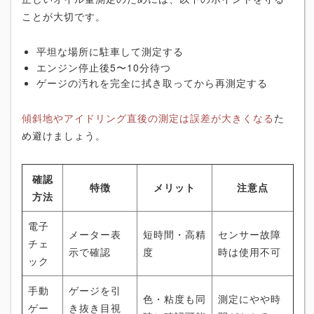
ことが大切です。
平坦な場所に駐車して測定する
エンジン停止後5〜10分待つ
ゲージの汚れを完全に拭き取ってから再測定する
傾斜地やアイドリング直後の測定は誤差が大きくなる
た
め避けましょう。
確認
特徴
メリット
注意点
方法
電子
メーター表
短時間・高精
センサー故障
チェ
示で確認
度
時は使用不可
ック
手動
ゲージを引
色・粘度も同
測定にやや時
ゲー
き抜き目視