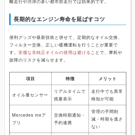
離走行や渋滞の多い都市部走行では効果的です。
長期的なエンジン寿命を延ばすコツ
便利グッズや最新技術と併せて、定期的なオイル交換、
フィルター交換、正しい暖機運転を行うことが重要で
す。
安価な非純正オイルの使用は避ける
ことで、摩耗や
故障のリスクを減らせます。
項目
特徴
メリット
リアルタイムで
走行中でも異常
オイル量センサー
残量表示
検知が可能
管理の手間削
Mercedes meア
交換時期通知・
減・時期を逃さ
プリ
予約連携
ない