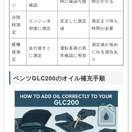
時に確認可能
間がかかる
ジ
確認
冷間
エンジン冷
安定した測定
測定まで待ち
時測
却後に測定
値
時間が必要
定
暖機
測定値が低め
走行後すぐ
運転直後の異
後測
に出る場合あ
に測定
常確認に有効
定
り
ベンツGLC200のオイル補充手順