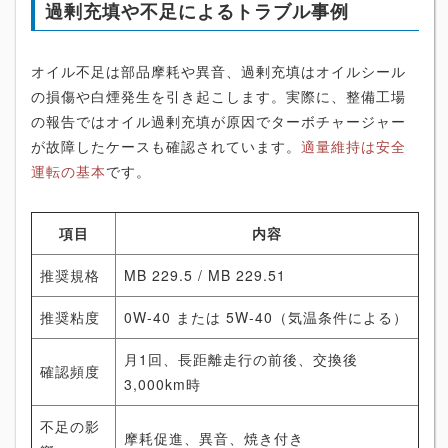
過剰充填や不足によるトラブル事例
オイル不足は部品摩耗や異音、過剰充填はオイルシール
の損傷や白煙発生を引き起こします。実際に、整備工場
の報告ではオイル過剰充填が原因でターボチャージャー
が故障したケースも確認されています。
適量維持は安全
運転の基本
です。
項目
内容
推奨規格
MB 229.5 / MB 229.51
推奨粘度
0W-40 または 5W-40（気温条件による）
月1回、長距離走行の前後、交換後
確認頻度
3,000km時
不足の影
摩耗促進、異音、焼き付き