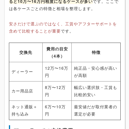
ると10万〜16万円程度になるケースが多い
です。ここで
は各ケースごとの特徴と相場を整理します。
安さだけで選ぶのではなく、工賃やアフターサポートを
含めて比較することが重要
です。
費用の目安
交換先
特徴
（4本）
12万〜16万
純正品・安心感が高い
ディーラー
円
が高額
8万〜12万
幅広い選択肢・工賃も
カー用品店
円
比較的安い
ネット通販＋
6万〜10万
最安値だが取付業者の
持ち込み
円
選定が必要