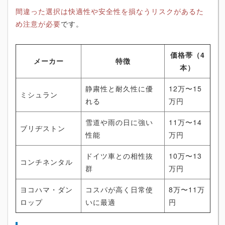
間違った選択は快適性や安全性を損なうリスクがあるた
め注意が必要
です。
価格帯（4
メーカー
特徴
本）
静粛性と耐久性に優
12万〜15
ミシュラン
れる
万円
雪道や雨の日に強い
11万〜14
ブリヂストン
性能
万円
ドイツ車との相性抜
10万〜13
コンチネンタル
群
万円
ヨコハマ・ダン
コスパが高く日常使
8万〜11万
ロップ
いに最適
円