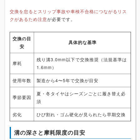
交換を怠るとスリップ事故や車検不合格につながるリス
クがあるため注意
が必要です。
交換の目
具体的な基準
安
残り溝3.0mm以下で交換推奨（法規基準は
摩耗
1.6mm）
使用年数
製造から4〜5年で交換が目安
夏・冬タイヤはシーズンごとに履き替え必
季節要因
須
劣化
ひび割れ・ゴム硬化が見られたら早期交換
溝の深さと摩耗限度の目安