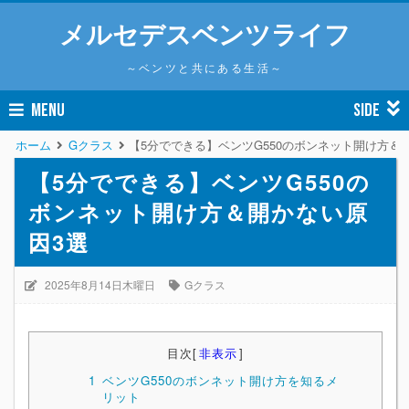
メルセデスベンツライフ
～ベンツと共にある生活～
MENU
SIDE
ホーム
Gクラス
【5分でできる】ベンツG550のボンネット開け方＆
【5分でできる】ベンツG550の
ボンネット開け方＆開かない原
因3選
2025年8月14日木曜日
Gクラス
目次
[
非表示
]
1
ベンツG550のボンネット開け方を知るメ
リット