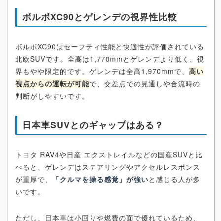
ボルボXC90とゲレンデの視界性比較
ボルボXC90はセーフティ性能と快適性が評価されている
北欧SUVです。全高は1,770mmとゲレンデより低く、視
界もやや限定的です。ゲレンデは全高1,970mmで、
高い
視点からの運転が可能
で、交差点での見通しや合流時の
判断がしやすいです。
日本車SUVとのギャップはある？
トヨタ RAV4や日産 エクストレイルなどの国産SUVと比
べると、ゲレンデはステアリングやアクセルレスポンス
が重厚で、
「クルマを操る感覚」が強い
と感じる人が多
いです。
ただし、日本車は小回りや燃費の面で優れているため、