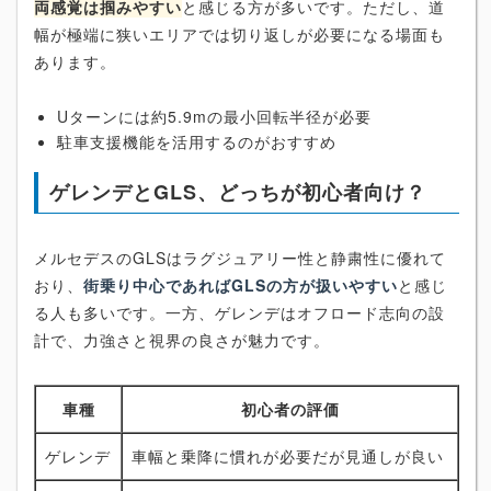
両感覚は掴みやすい
と感じる方が多いです。ただし、道
幅が極端に狭いエリアでは切り返しが必要になる場面も
あります。
Uターンには約5.9mの最小回転半径が必要
駐車支援機能を活用するのがおすすめ
ゲレンデとGLS、どっちが初心者向け？
メルセデスのGLSはラグジュアリー性と静粛性に優れて
おり、
街乗り中心であればGLSの方が扱いやすい
と感じ
る人も多いです。一方、ゲレンデはオフロード志向の設
計で、力強さと視界の良さが魅力です。
車種
初心者の評価
ゲレンデ
車幅と乗降に慣れが必要だが見通しが良い