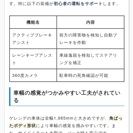
す。特に以下の装備が
初心者の運転をサポート
します。
機能名
内容
アクティブブレーキ
前方の障害物を検知し自動ブ
アシスト
レーキを作動
レーンキープアシス
車線逸脱を検知してステアリ
ト
ングを補正
360度カメラ
駐車時の死角確認が可能
車幅の感覚がつかみやすい工夫がされてい
る
ゲレンデの車体は全幅1,985mmと大きめですが、
角ばっ
たボディ形状
により車幅の感覚を掴みやすいです。ま
た、サイドミラーも大型で、バック時も安心です。