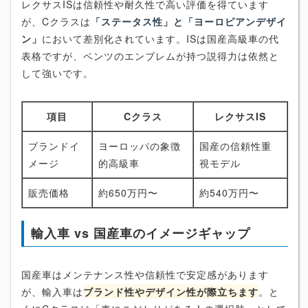
レクサスISは信頼性や耐久性で高い評価を得ています
が、Cクラスは
「ステータス性」と「ヨーロピアンデザイ
ン」
において差別化されています。ISは国産高級車の代
表格ですが、ベンツのエンブレムが持つ説得力は依然と
して強いです。
項目
Cクラス
レクサスIS
ブランドイ
ヨーロッパの象徴
国産の信頼性重
メージ
的高級車
視モデル
販売価格
約650万円〜
約540万円〜
輸入車 vs 国産車のイメージギャップ
国産車はメンテナンス性や信頼性で安定感があります
が、輸入車は
ブランド性やデザイン性が際立ちます
。と