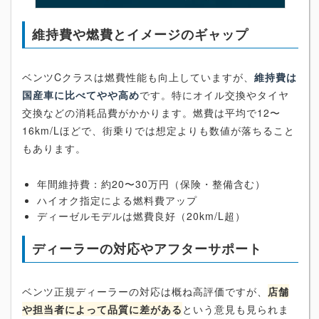
維持費や燃費とイメージのギャップ
ベンツCクラスは燃費性能も向上していますが、
維持費は
国産車に比べてやや高め
です。特にオイル交換やタイヤ
交換などの消耗品費がかかります。燃費は平均で12〜
16km/Lほどで、街乗りでは想定よりも数値が落ちること
もあります。
年間維持費：約20〜30万円（保険・整備含む）
ハイオク指定による燃料費アップ
ディーゼルモデルは燃費良好（20km/L超）
ディーラーの対応やアフターサポート
ベンツ正規ディーラーの対応は概ね高評価ですが、
店舗
や担当者によって品質に差がある
という意見も見られま