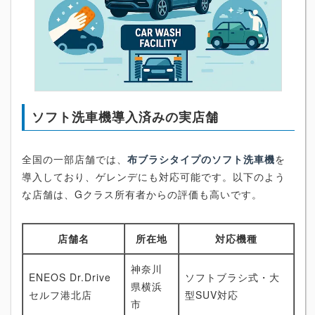
ソフト洗車機導入済みの実店舗
全国の一部店舗では、
布ブラシタイプのソフト洗車機
を
導入しており、ゲレンデにも対応可能です。以下のよう
な店舗は、Gクラス所有者からの評価も高いです。
店舗名
所在地
対応機種
神奈川
ENEOS Dr.Drive
ソフトブラシ式・大
県横浜
セルフ港北店
型SUV対応
市