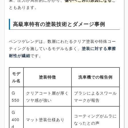
果、圧力が局所的にかかり、
傷やへこみの原因になる
こ
ともあります。
高級車特有の塗装技術とダメージ事例
ベンツゲレンデは、数層にわたるクリア塗装や特殊コー
ティングを施しているモデルも多く、
塗装に対する摩擦
耐性が繊細
です。
モデ
塗装特徴
洗車機での報告例
ル名
G
クリアコート層が厚く
ブラシによるスワール
550
ツヤ感が強い
マークが報告
G
コーティングがムラに
400
マット塗装仕様あり
なったとの声
d