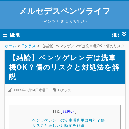
メルセデスベンツライフ
～ベンツと共にある生活～
MENU
SIDE
ホーム
Gクラス
【結論】ベンツゲレンデは洗車機OK？傷のリスクと
【結論】ベンツゲレンデは洗車
機OK？傷のリスクと対処法を解
説
2025年8月14日木曜日
Gクラス
目次
[
非表示
]
1
ベンツゲレンデの洗車機利用は可能？傷
リスクと正しい判断軸を解説