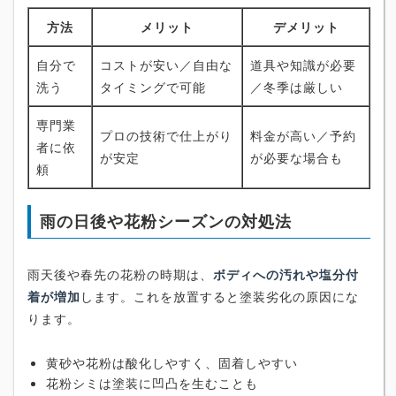
方法
メリット
デメリット
自分で
コストが安い／自由な
道具や知識が必要
洗う
タイミングで可能
／冬季は厳しい
専門業
プロの技術で仕上がり
料金が高い／予約
者に依
が安定
が必要な場合も
頼
雨の日後や花粉シーズンの対処法
雨天後や春先の花粉の時期は、
ボディへの汚れや塩分付
着が増加
します。これを放置すると塗装劣化の原因にな
ります。
黄砂や花粉は酸化しやすく、固着しやすい
花粉シミは塗装に凹凸を生むことも