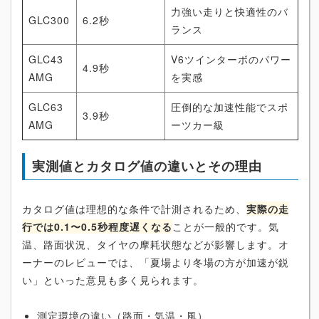
力強い走りと快適性のバ
GLC300
6.2秒
ランス
GLC43
V6ツインターボのパワー
4.9秒
AMG
を実感
GLC63
圧倒的な加速性能でスポ
3.9秒
AMG
ーツカー級
実測値とカタログ値の違いとその理由
カタログ値は理想的な条件で計測されるため、
実際の走
行では0.1〜0.5秒程度遅くなる
ことが一般的です。気
温、路面状況、タイヤの摩耗状態などが影響します。オ
ーナーのレビューでは、「夏場より冬場の方が加速が鋭
い」といった意見も多く見られます。
測定環境の違い（路面・気温・風）