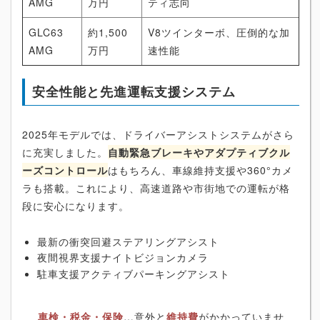
AMG
万円
ティ志向
GLC63
約1,500
V8ツインターボ、圧倒的な加
AMG
万円
速性能
安全性能と先進運転支援システム
2025年モデルでは、ドライバーアシストシステムがさら
に充実しました。
自動緊急ブレーキやアダプティブクル
ーズコントロール
はもちろん、車線維持支援や360°カメ
ラも搭載。これにより、高速道路や市街地での運転が格
段に安心になります。
最新の衝突回避ステアリングアシスト
夜間視界支援ナイトビジョンカメラ
駐車支援アクティブパーキングアシスト
車検・税金・保険
…意外と
維持費
がかかっていませ