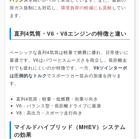
排ガス規制にも対応し、
環境負荷の軽減にも貢献
してい
ます。
直列4気筒・V6・V8エンジンの特徴と違い
ベーシックな直列4気筒は軽量で燃費に優れ、日常使いに
最適です。V6はパワーとスムーズさを両立し、長距離走
行でも疲れにくいのが特徴です。一方、
V8ツインターボ
は圧倒的なトルク
でスポーツカー並みの加速を誇りま
す。
直列4気筒：軽量・低燃費・街乗り向き
V6：バランス型・長距離ドライブに最適
V8：高出力・スポーツ走行向き
マイルドハイブリッド（MHEV）システム
の効果