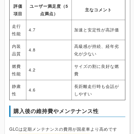
評価
ユーザー満足度（5
主なコメント
項目
点満点）
走行
4.7
加速と安定性が高評価
性能
内装
高級感が持続、経年劣
4.8
品質
化が少ない
燃費
サイズの割に良好な燃
4.2
性能
費
静粛
長距離走行時も会話が
4.6
性
しやすい
購入後の維持費やメンテナンス性
GLCは定期メンテナンスの費用が国産車より高めです