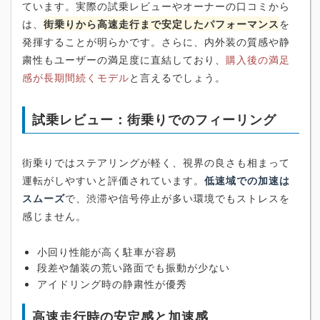
ています。実際の試乗レビューやオーナーの口コミから
は、
街乗りから高速走行まで安定したパフォーマンス
を
発揮することが明らかです。さらに、内外装の質感や静
粛性もユーザーの満足度に直結しており、
購入後の満足
感が長期間続くモデル
と言えるでしょう。
試乗レビュー：街乗りでのフィーリング
街乗りではステアリングが軽く、視界の良さも相まって
運転がしやすいと評価されています。
低速域での加速は
スムーズ
で、渋滞や信号停止が多い環境でもストレスを
感じません。
小回り性能が高く駐車が容易
段差や舗装の荒い路面でも振動が少ない
アイドリング時の静粛性が優秀
高速走行時の安定感と加速感