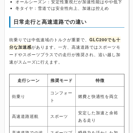
オールシーズン：安定性重視だが加速性能はやや低下
冬タイヤ：雪道では安全性向上、加速は控えめ
日常走行と高速道路での違い
街乗りでは中低速域のトルクが重要で、
GLC200でも十
分な加速感
があります。一方、高速道路ではスポーツモ
ードやスポーツプラスでの走行が推奨され、追い越し加
速がスムーズに行えます。
走行シーン
推奨モード
特徴
コンフォー
街乗り
燃費と快適性を両立
ト
安定した加速と余裕
高速道路巡航
スポーツ
ある走り
高速道路での追
スポーツプ
瞬発力を活かした加