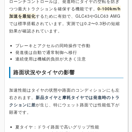
ローンチコントロールは、発進時にタイヤの空転を防ぎ
つつ最大トラクションを確保する機能です。
0-100km/h
加速を最短化
するために有効で、GLC43やGLC63 AMG
では標準搭載されています。実測では0.2〜0.3秒の短縮
効果が確認されています。
ブレーキとアクセルの同時操作で作動
発進後は自動で通常制御へ移行
連続使用は機械的負担が大きく注意
路面状況やタイヤの影響
加速性能はタイヤの状態や路面のコンディションにも左
右されます。
新品タイヤと摩耗タイヤでは発進時のトラ
クションに差
が生じ、特にウェット路面では性能低下が
顕著です。
夏タイヤ：ドライ路面で高いグリップ性能