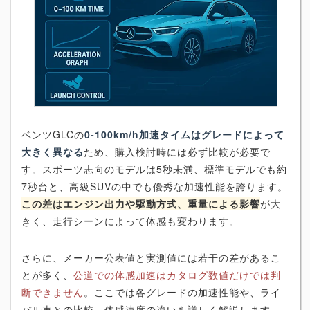
ベンツGLCの
0-100km/h加速タイムはグレードによって
大きく異なる
ため、購入検討時には必ず比較が必要で
す。スポーツ志向のモデルは5秒未満、標準モデルでも約
7秒台と、高級SUVの中でも優秀な加速性能を誇ります。
この差はエンジン出力や駆動方式、重量による影響
が大
きく、走行シーンによって体感も変わります。
さらに、メーカー公表値と実測値には若干の差があるこ
とが多く、
公道での体感加速はカタログ数値だけでは判
断できません
。ここでは各グレードの加速性能や、ライ
バル車との比較、体感速度の違いを詳しく解説します。