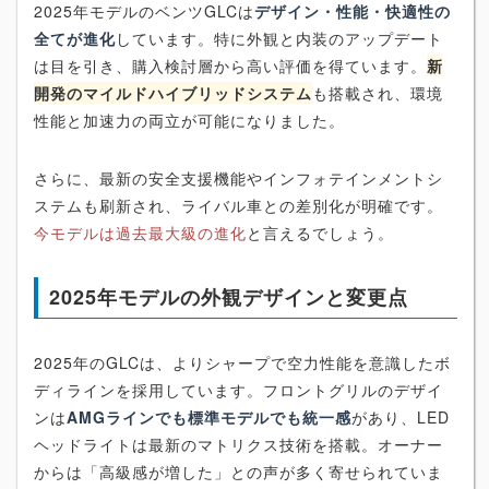
2025年モデルのベンツGLCは
デザイン・性能・快適性の
全てが進化
しています。特に外観と内装のアップデート
は目を引き、購入検討層から高い評価を得ています。
新
開発のマイルドハイブリッドシステム
も搭載され、環境
性能と加速力の両立が可能になりました。
さらに、最新の安全支援機能やインフォテインメントシ
ステムも刷新され、ライバル車との差別化が明確です。
今モデルは過去最大級の進化
と言えるでしょう。
2025年モデルの外観デザインと変更点
2025年のGLCは、よりシャープで空力性能を意識したボ
ディラインを採用しています。フロントグリルのデザイ
ンは
AMGラインでも標準モデルでも統一感
があり、LED
ヘッドライトは最新のマトリクス技術を搭載。オーナー
からは「高級感が増した」との声が多く寄せられていま