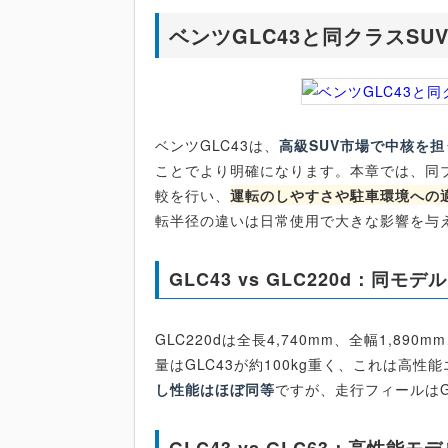
ベンツGLC43と同クラスS
ベンツGLC43は、
高級SUV市場で中核を
ことでより明確になります。本章では、同
較を行い、
運転のしやすさや駐車環境への
転半径の違いは日常使用で大きな影響を与
GLC43 vs GLC220d：同モ
GLC220dは全長4,740mm、全幅1,89
量はGLC43が約100kg重く、これは高
し性能はほぼ同等
ですが、走行フィールはG
GLC43 vs GLC63：高性能