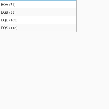
EQA
74
EQB
88
EQE
103
EQS
115