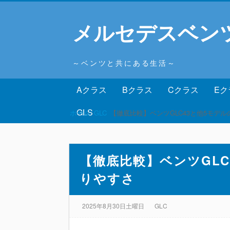
メルセデスベン
～ベンツと共にある生活～
Aクラス
Bクラス
Cクラス
Eク
GLS
ホーム
GLC
【徹底比較】ベンツGLC43と他5モデ
【徹底比較】ベンツGLC
りやすさ
2025年8月30日土曜日
GLC