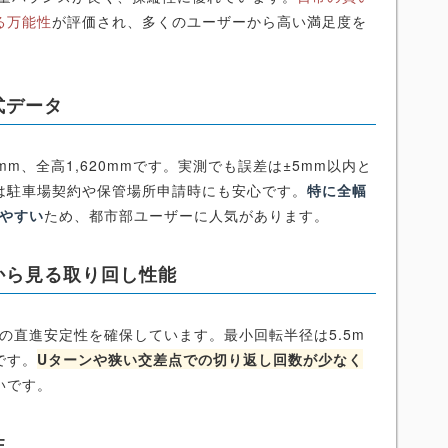
る万能性
が評価され、多くのユーザーから高い満足度を
式データ
0mm、全高1,620mmです。実測でも誤差は±5mm以内と
は駐車場契約や保管場所申請時にも安心です。
特に全幅
しやすい
ため、都市部ユーザーに人気があります。
から見る取り回し性能
時の直進安定性を確保しています。最小回転半径は5.5m
です。
Uターンや狭い交差点での切り返し回数が少なく
いです。
性