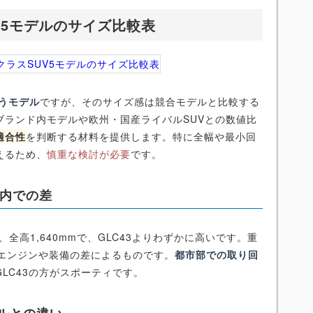
UV5モデルのサイズ比較表
担うモデル
ですが、そのサイズ感は競合モデルと比較する
ブランド内モデルや欧州・国産ライバルSUVとの数値比
適合性
を判断する材料を提供します。特に全幅や最小回
えるため、
慎重な検討が必要
です。
デル内での差
0mm、全高1,640mmで、GLC43よりわずかに高いです。重
性能エンジンや装備の差によるものです。
都市部での取り回
LC43の方がスポーティです。
モデルとの違い