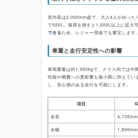
室内長は2,000mm超で、大人4人がゆ
で550L、後席を倒すと1,600L以上に拡大
できる
ため、レジャー用途でも重宝します
車重と走行安定性への影響
車両重量は約1,950kgで、クラス内で
性能や燃費への悪影響も最小限に抑えてい
し、安心感のある走行を可能にします。
項目
全長
4,735m
全幅
1,890m