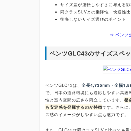
サイズ差が運転しやすさに与える影
同クラスSUVとの乗降性・快適性
後悔しないサイズ選びのポイント
⇒ ベンツ
ベンツGLC43のサイズスペ
ベンツGLC43は、
全長4,735mm・全幅1
で、日本の道路環境にも適応しやすい高級SU
性と室内空間の広さを両立しています。
都
も安定感を発揮するのが特徴
です。さらに
ズ感のイメージがしやすい点も魅力です。
また、GLC43は同クラスSUVと比べて