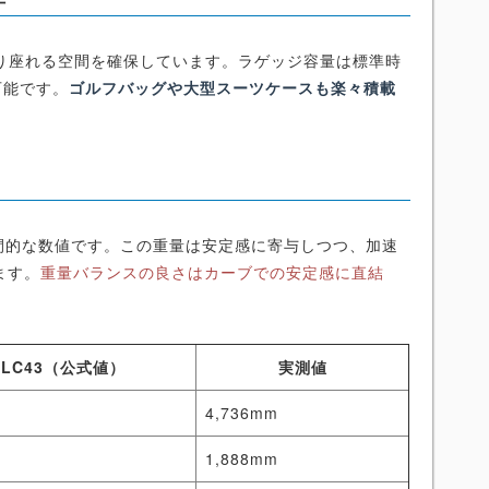
ったり座れる空間を確保しています。ラゲッジ容量は標準時
可能です。
ゴルフバッグや大型スーツケースも楽々積載
。
は中間的な数値です。この重量は安定感に寄与しつつ、加速
ます。
重量バランスの良さはカーブでの安定感に直結
GLC43（公式値）
実測値
m
4,736mm
m
1,888mm