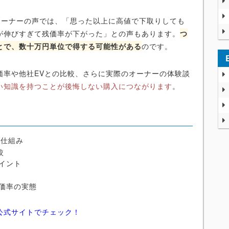
したオーナーの声では、「思った以上に高値で下取りしても
が伸びすぎて残価率が下がった」との声もあります。
つ
とで、数十万円単位で得する可能性がある
のです。
価率や他社EVとの比較、さらに実際のオーナーの体験談
い知識を持つことが後悔しない購入につながります
。
と仕組み
較
イント
価率の実態
公式サイトでチェック！