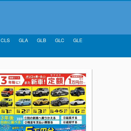
CLS
GLA
GLB
GLC
GLE