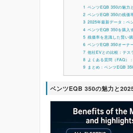
1
ベンツEQB 350の魅力
2
ベンツEQB 350の残
3
2025年最新データ：ベン
4
ベンツEQB 350を
5
残価率を意識した賢い
6
ベンツEQB 350オ
7
他社EVとの比較：テス
8
よくある質問（FAQ）：
9
まとめ：ベンツEQB 3
ベンツEQB 350の魅力と20