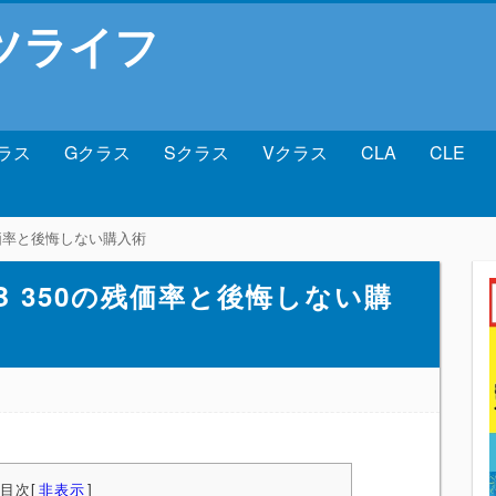
ツライフ
ラス
Gクラス
Sクラス
Vクラス
CLA
CLE
の残価率と後悔しない購入術
B 350の残価率と後悔しない購
目次
[
非表示
]