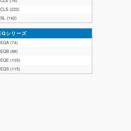
CLE
76
CLS
222
SL
142
EQシリーズ
EQA
74
EQB
88
EQE
103
EQS
115