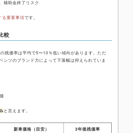
、補助金終了リスク
する重要事項
です。
比較
EVの残価率は平均で5〜10％低い傾向があります。ただ
、ベンツのブランド力によって下落幅は抑えられていま
％
前後
み
と言えます。
新車価格（目安）
3年後残価率