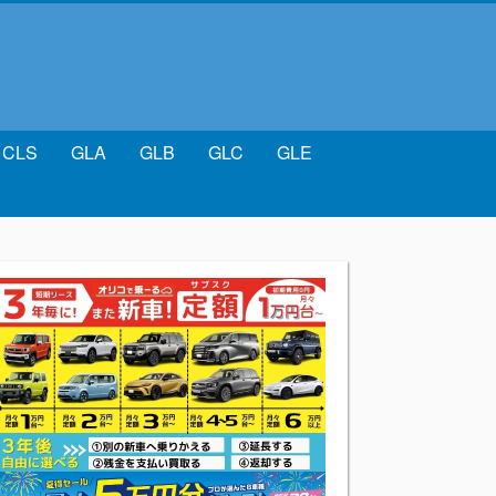
CLS
GLA
GLB
GLC
GLE