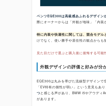
ベンツEQE300は高級感あふれるデザイ
際にオーナーからは「外観が地味」「内装
特に内装や快適性に関しては、競合モデル
けでなく、使い勝手や居住性の観点からも
見た目だけで選ぶと購入後に後悔する可能
外観デザインの評価と好みが分
EQE300は丸みを帯びた流線型デザイン
「EV特有の個性が弱い」という意見もあり
つ
と感じる声があり、BMW i5やアウディA
があります。