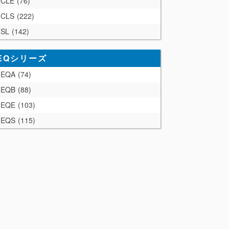
CLE
76
CLS
222
SL
142
EQシリーズ
EQA
74
EQB
88
EQE
103
EQS
115