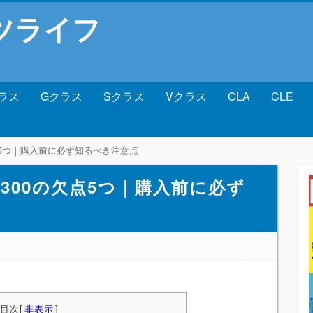
ツライフ
ラス
Gクラス
Sクラス
Vクラス
CLA
CLE
点5つ｜購入前に必ず知るべき注意点
300の欠点5つ｜購入前に必ず
目次
[
非表示
]