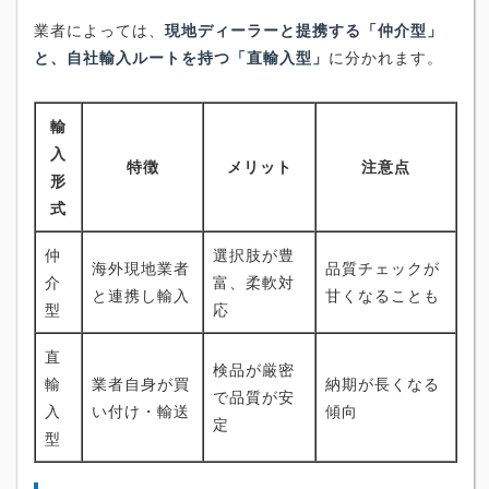
業者によっては、
現地ディーラーと提携する「仲介型」
と、自社輸入ルートを持つ「直輸入型」
に分かれます。
輸
入
特徴
メリット
注意点
形
式
仲
選択肢が豊
海外現地業者
品質チェックが
介
富、柔軟対
と連携し輸入
甘くなることも
型
応
直
検品が厳密
輸
業者自身が買
納期が長くなる
で品質が安
入
い付け・輸送
傾向
定
型