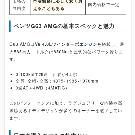
価格の
市場価格に応じて安く買
国内価格で一定
自由度
えることもある
ベンツG63 AMGの基本スペックと魅力
G63 AMGは
V8 4.0Lツインターボエンジン
を搭載し、最
大585馬力、トルクは850Nmと圧倒的なパワーを誇りま
す。
0-100km/h加速：わずか4.5秒
全長×全幅×全高：4875×1985×1970mm
9速AT＋4WD（4MATIC）
このパフォーマンスに加え、ラグジュアリーな内装や高
級感あるボディデザインが多くのオーナーを魅了してい
ます。