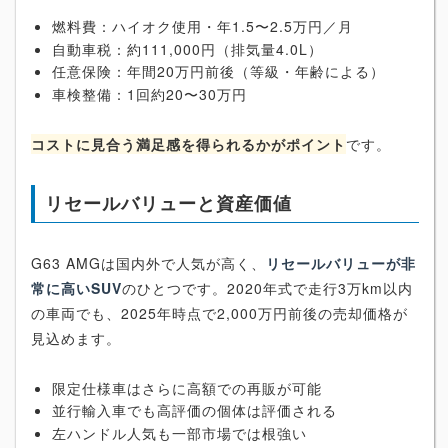
燃料費：ハイオク使用・年1.5〜2.5万円／月
自動車税：約111,000円（排気量4.0L）
任意保険：年間20万円前後（等級・年齢による）
車検整備：1回約20〜30万円
コストに見合う満足感を得られるかがポイント
です。
リセールバリューと資産価値
G63 AMGは国内外で人気が高く、
リセールバリューが非
常に高いSUV
のひとつです。2020年式で走行3万km以内
の車両でも、2025年時点で2,000万円前後の売却価格が
見込めます。
限定仕様車はさらに高額での再販が可能
並行輸入車でも高評価の個体は評価される
左ハンドル人気も一部市場では根強い