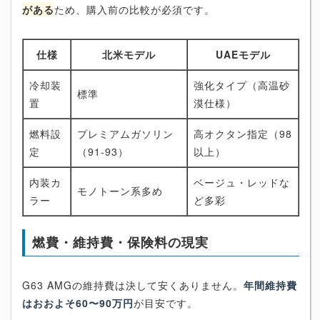
がある
ため、購入前の比較が必須です。
仕様
北米モデル
UAEモデル
冷却装
強化タイプ（高温砂
標準
置
漠仕様）
燃料設
プレミアムガソリン
高オクタン指定（98
定
（91-93）
以上）
内装カ
ベージュ・レッドな
モノトーン系多め
ラー
ど多彩
燃費・維持費・保険料の現実
G63 AMGの維持費は決して安くありません。
年間維持費
はおおよそ60〜90万円
が目安です。