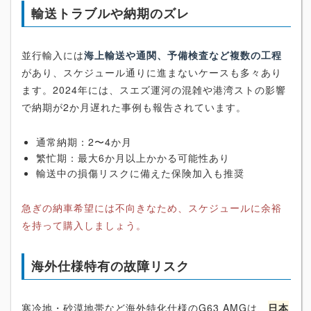
輸送トラブルや納期のズレ
並行輸入には
海上輸送や通関、予備検査など複数の工程
があり、スケジュール通りに進まないケースも多々あり
ます。2024年には、スエズ運河の混雑や港湾ストの影響
で納期が2か月遅れた事例も報告されています。
通常納期：2〜4か月
繁忙期：最大6か月以上かかる可能性あり
輸送中の損傷リスクに備えた保険加入も推奨
急ぎの納車希望には不向きなため、スケジュールに余裕
を持って購入しましょう。
海外仕様特有の故障リスク
寒冷地・砂漠地帯など海外特化仕様のG63 AMGは、
日本