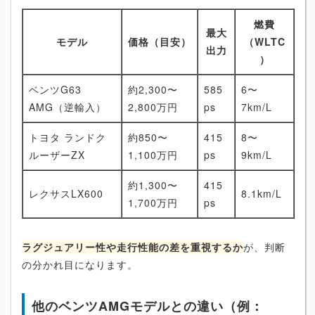
燃費
最大
モデル
価格（目安）
（WLTC
出力
）
ベンツG63
約2,300〜
585
6〜
AMG（逆輸入）
2,800万円
ps
7km/L
トヨタ ランドク
約850〜
415
8〜
ルーザーZX
1,100万円
ps
9km/L
約1,300〜
415
レクサスLX600
8.1km/L
1,700万円
ps
ラグジュアリー性や走行性能の差を重視するか
が、判断
の分かれ目になります。
他のベンツAMGモデルとの違い（例：