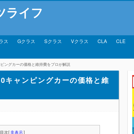
ツライフ
ラス
Gクラス
Sクラス
Vクラス
CLA
CLE
キャンピングカーの価格と維持費をプロが解説
550キャンピングカーの価格と維
目次
[
非表示
]