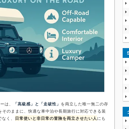
カーは、
「高級感」と「走破性」
を両立した唯一無二の存
能をそのままに、快適な車中泊や長期旅行に対応できる装
でなく、
日常使いと非日常の冒険を両立させたい人
にも