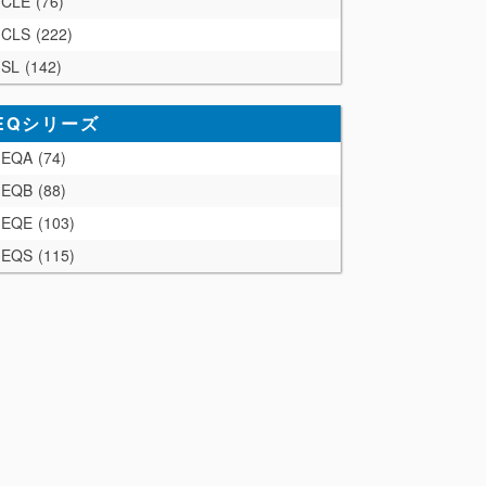
CLE
76
CLS
222
SL
142
EQシリーズ
EQA
74
EQB
88
EQE
103
EQS
115