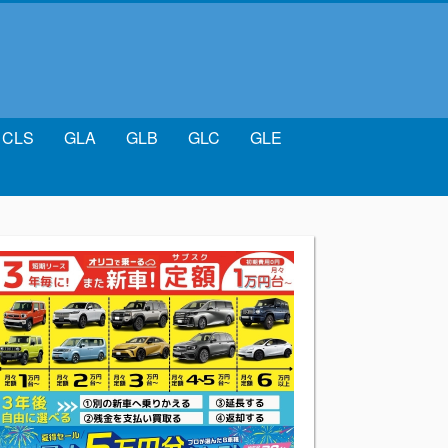
CLS
GLA
GLB
GLC
GLE