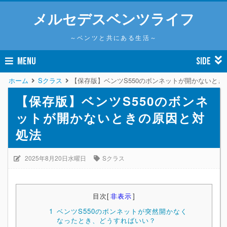
メルセデスベンツライフ
～ベンツと共にある生活～
MENU
SIDE
ホーム
Sクラス
【保存版】ベンツS550のボンネットが開かないとき
【保存版】ベンツS550のボンネ
ットが開かないときの原因と対
処法
2025年8月20日水曜日
Sクラス
目次
[
非表示
]
1
ベンツS550のボンネットが突然開かなく
なったとき、どうすればいい？