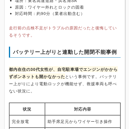
場所：東名高速道路・浜名湖SA
原因：ワイヤー外れとロックの固着
対応時間：約90分（業者出動含む）
走行前の点検不足がトラブルの原因だったと後悔してい
るそうです。
バッテリー上がりと連動した開閉不能事例
都内在住の30代女性が、自宅駐車場でエンジンがかから
ずボンネットも開かなかった
という事例です。バッテリ
ー上がりにより電動ロックが機能せず、救援車両も呼べ
ない状況に。
状況
対応内容
完全放電
助手席足元からワイヤー引き操作