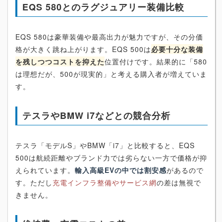
EQS 580とのラグジュアリー装備比較
EQS 580は豪華装備や最高出力が魅力ですが、その分価
格が大きく跳ね上がります。EQS 500は
必要十分な装備
を残しつつコストを抑えた
位置付けです。結果的に「580
は理想だが、500が現実的」と考える購入者が増えていま
す。
テスラやBMW i7などとの競合分析
テスラ「モデルS」やBMW「i7」と比較すると、EQS
500は航続距離やブランド力では劣らない一方で価格が抑
えられています。
輸入高級EVの中では割安感
があるので
す。ただし
充電インフラ整備やサービス網
の差は無視で
きません。