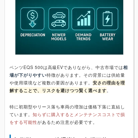
ベンツEQS 500は高級EVでありながら、中古市場では
相
場が下がりやすい
特徴があります。その背景には供給量
や使用環境など複数の要因があります。
安さの理由を理
解することで、リスクを避けつつ賢く選べます
。
特に初期型やリース落ち車両の増加は価格下落に直結し
ています。
知らずに購入するとメンテナンスコストで損
をする可能性
があるため注意が必要です。