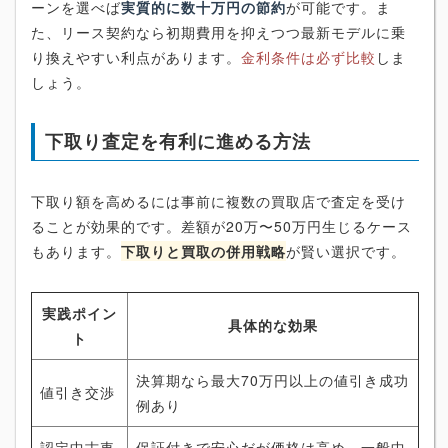
ーンを選べば
実質的に数十万円の節約
が可能です。ま
た、リース契約なら初期費用を抑えつつ最新モデルに乗
り換えやすい利点があります。
金利条件は必ず比較
しま
しょう。
下取り査定を有利に進める方法
下取り額を高めるには事前に複数の買取店で査定を受け
ることが効果的です。差額が20万〜50万円生じるケース
もあります。
下取りと買取の併用戦略
が賢い選択です。
実践ポイン
具体的な効果
ト
決算期なら最大70万円以上の値引き成功
値引き交渉
例あり
認定中古車
保証付きで安心だが価格は高め。一般中