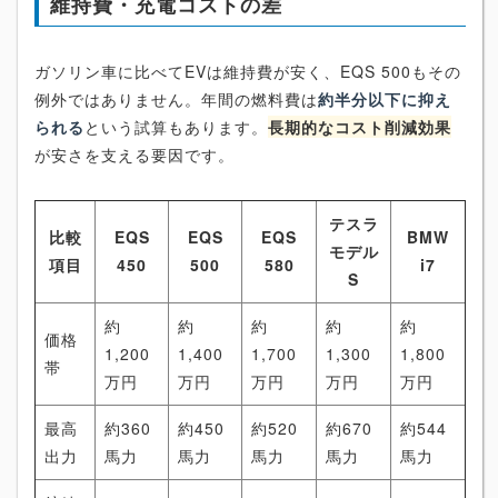
維持費・充電コストの差
ガソリン車に比べてEVは維持費が安く、EQS 500もその
例外ではありません。年間の燃料費は
約半分以下に抑え
られる
という試算もあります。
長期的なコスト削減効果
が安さを支える要因です。
テスラ
比較
EQS
EQS
EQS
BMW
モデル
項目
450
500
580
i7
S
約
約
約
約
約
価格
1,200
1,400
1,700
1,300
1,800
帯
万円
万円
万円
万円
万円
最高
約360
約450
約520
約670
約544
出力
馬力
馬力
馬力
馬力
馬力