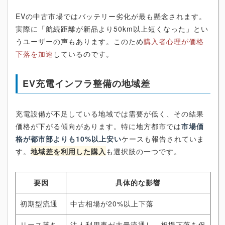
EVの中古市場ではバッテリー劣化が最も懸念されます。
実際に「航続距離が新品より50km以上短くなった」とい
うユーザーの声もあります。このため
購入者心理が価格
下落を加速
しているのです。
EV充電インフラ整備の地域差
充電設備が不足している地域では需要が低く、その結果
価格が下がる傾向があります。特に地方都市では
市場価
格が都市部よりも10%以上安い
ケースも報告されていま
す。
地域差を利用した購入
も選択肢の一つです。
要因
具体的な影響
初期型流通
中古相場が20%以上下落
リース落ち
法人利用車が大量流通し、相場下落を促