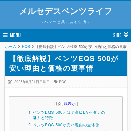
メルセデスベンツライフ
～ベンツと共にある生活～
MENU
SIDE
ホーム
EQS
【徹底解説】ベンツEQS 500が安い理由と価格の裏事情
【徹底解説】ベンツEQS 500が
安い理由と価格の裏事情
2025年9月21日日曜日
EQS
目次
[
非表示
]
1
ベンツEQS 500とは？高級EVセダンの
魅力と特徴
2
ベンツEQS 500が安い理由の全体像