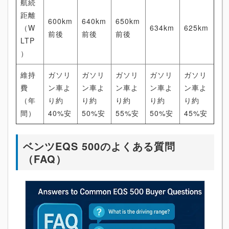
航続
距離
600km
640km
650km
（W
634km
625km
前後
前後
前後
LTP
）
維持
ガソリ
ガソリ
ガソリ
ガソリ
ガソリ
費
ン車よ
ン車よ
ン車よ
ン車よ
ン車よ
（年
り約
り約
り約
り約
り約
間）
40%安
50%安
55%安
50%安
45%安
ベンツEQS 500のよくある質問
（FAQ）