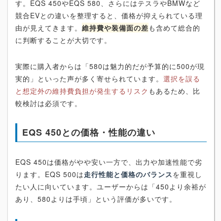
す。EQS 450やEQS 580、さらにはテスラやBMWなど
競合EVとの違いを整理すると、価格が抑えられている理
由が見えてきます。
維持費や装備面の差
も含めて総合的
に判断することが大切です。
実際に購入者からは「580は魅力的だが予算的に500が現
実的」といった声が多く寄せられています。
選択を誤る
と想定外の維持費負担が発生するリスク
もあるため、比
較検討は必須です。
EQS 450との価格・性能の違い
EQS 450は価格がやや安い一方で、出力や加速性能で劣
ります。EQS 500は
走行性能と価格のバランス
を重視し
たい人に向いています。ユーザーからは「450より余裕が
あり、580よりは手頃」という評価が多いです。