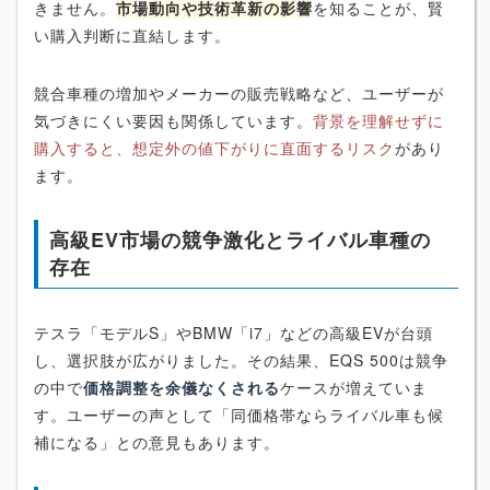
きません。
市場動向や技術革新の影響
を知ることが、賢
い購入判断に直結します。
競合車種の増加やメーカーの販売戦略など、ユーザーが
気づきにくい要因も関係しています。
背景を理解せずに
購入すると、想定外の値下がりに直面するリスク
があり
ます。
高級EV市場の競争激化とライバル車種の
存在
テスラ「モデルS」やBMW「i7」などの高級EVが台頭
し、選択肢が広がりました。その結果、EQS 500は競争
の中で
価格調整を余儀なくされる
ケースが増えていま
す。ユーザーの声として「同価格帯ならライバル車も候
補になる」との意見もあります。